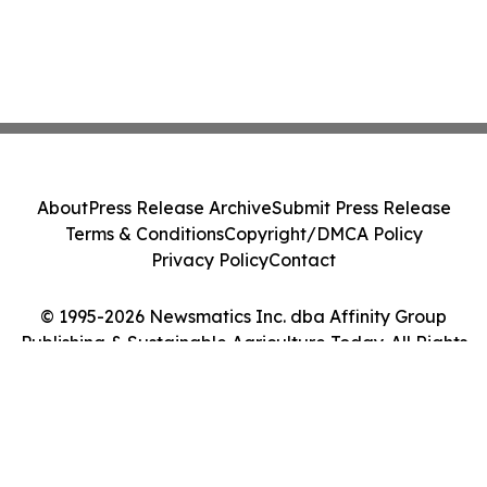
About
Press Release Archive
Submit Press Release
Terms & Conditions
Copyright/DMCA Policy
Privacy Policy
Contact
© 1995-2026 Newsmatics Inc. dba Affinity Group
Publishing & Sustainable Agriculture Today. All Rights
Reserved.
Cookie Settings / Your Privacy Choices