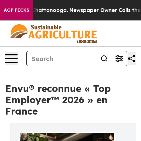
os in Chattanooga. Newspaper Owner Calls the People
AGP PICKS
Envu® reconnue « Top
Employer™️ 2026 » en
France